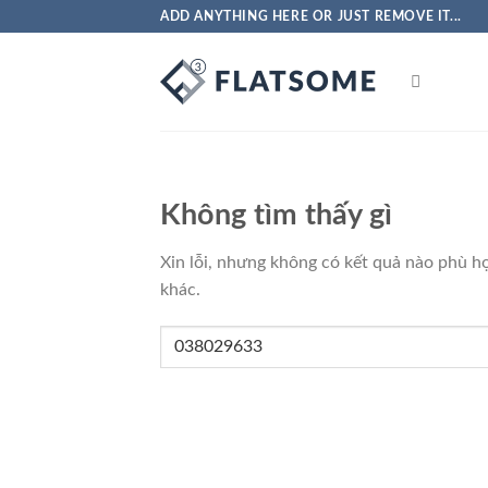
Bỏ
ADD ANYTHING HERE OR JUST REMOVE IT...
qua
nội
dung
Không tìm thấy gì
Xin lỗi, nhưng không có kết quả nào phù hợ
khác.