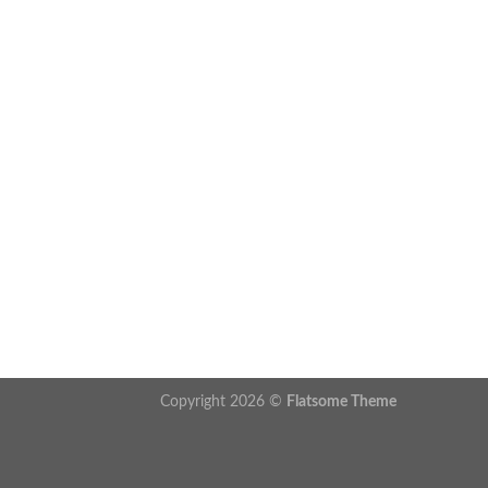
Copyright 2026 ©
Flatsome Theme