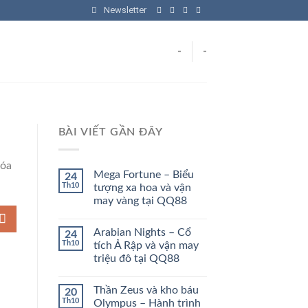
Newsletter
-
-
BÀI VIẾT GẦN ĐÂY
hóa
Mega Fortune – Biểu
24
Th10
tượng xa hoa và vận
may vàng tại QQ88
Arabian Nights – Cổ
24
Th10
tích Ả Rập và vận may
triệu đô tại QQ88
Thần Zeus và kho báu
20
Th10
Olympus – Hành trình