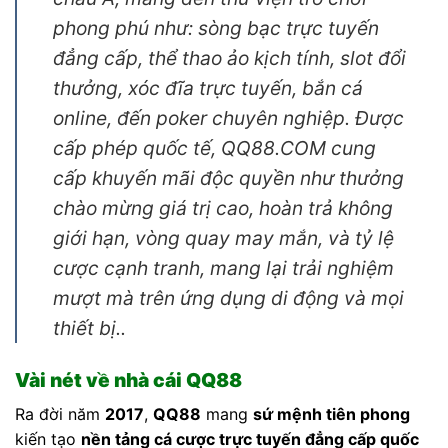
phong phú như: sòng bạc trực tuyến
đẳng cấp, thể thao ảo kịch tính, slot đổi
thưởng, xóc đĩa trực tuyến, bắn cá
online, đến poker chuyên nghiệp. Được
cấp phép quốc tế, QQ88.COM cung
cấp khuyến mãi độc quyền như thưởng
chào mừng giá trị cao, hoàn trả không
giới hạn, vòng quay may mắn, và tỷ lệ
cược cạnh tranh, mang lại trải nghiệm
mượt mà trên ứng dụng di động và mọi
thiết bị..
Vài nét về nhà cái QQ88
Ra đời năm
2017
,
QQ88
mang
sứ mệnh tiên phong
kiến tạo
nền tảng cá cược trực tuyến đẳng cấp quốc