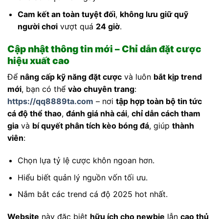
Cam kết an toàn tuyệt đối
,
không lưu giữ quỹ
người chơi
vượt quá
24 giờ
.
Cập nhật thông tin mới – Chỉ dẫn đặt cược
hiệu xuất cao
Để
nâng cấp kỹ năng đặt cược
và luôn
bắt kịp trend
mới
, bạn có thể
vào chuyên trang
:
https://qq8889ta.com
– nơi
tập hợp toàn bộ tin tức
cá độ thể thao
,
đánh giá nhà cái
,
chỉ dẫn cách tham
gia
và
bí quyết phân tích kèo bóng đá
, giúp
thành
viên
:
Chọn lựa tỷ lệ cược khôn ngoan hơn.
Hiểu biết quản lý nguồn vốn tối ưu.
Nắm bắt các trend cá độ 2025 hot nhất.
Website
này đặc biệt
hữu ích cho newbie
lẫn
cao thủ