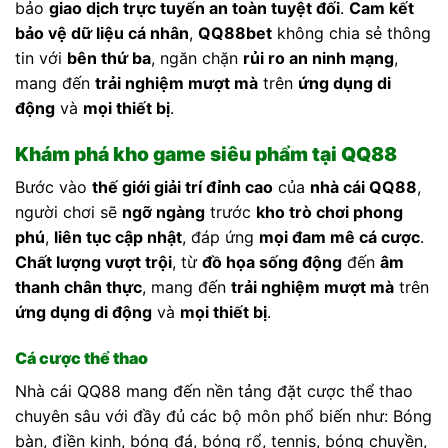
bảo
giao dịch trực tuyến an toàn tuyệt đối
.
Cam kết
bảo vệ dữ liệu cá nhân
,
QQ88bet
không chia sẻ thông
tin với
bên thứ ba
, ngăn chặn
rủi ro an ninh mạng
,
mang đến
trải nghiệm mượt mà
trên
ứng dụng di
động
và
mọi thiết bị
.
Khám phá kho game siêu phẩm tại QQ88
Bước vào
thế giới giải trí đỉnh cao
của
nhà cái QQ88
,
người chơi sẽ
ngỡ ngàng
trước
kho trò chơi phong
phú
,
liên tục cập nhật
, đáp ứng
mọi đam mê cá cược
.
Chất lượng vượt trội
, từ
đồ họa sống động
đến
âm
thanh chân thực
, mang đến
trải nghiệm mượt mà
trên
ứng dụng di động
và
mọi thiết bị
.
Cá cược thể thao
Nhà cái QQ88 mang đến nền tảng đặt cược thể thao
chuyên sâu với đầy đủ các bộ môn phổ biến như: Bóng
bàn, điền kinh, bóng đá, bóng rổ, tennis, bóng chuyền,