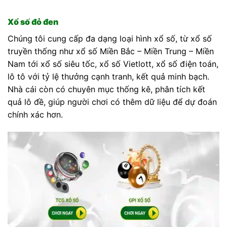
Xổ số đỏ đen
Chúng tôi cung cấp đa dạng loại hình xổ số, từ xổ số
truyền thống như xổ số Miền Bắc – Miền Trung – Miền
Nam tới xổ số siêu tốc, xổ số Vietlott, xổ số điện toán,
lô tô với tỷ lệ thưởng cạnh tranh, kết quả minh bạch.
Nhà cái còn có chuyên mục thống kê, phân tích kết
quả lô đề, giúp người chơi có thêm dữ liệu để dự đoán
chính xác hơn.