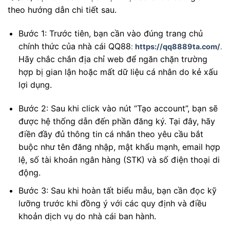
theo hướng dẫn chi tiết sau.
Bước 1: Trước tiên, bạn cần vào đúng trang chủ
chính thức của nhà cái QQ88
:
https://qq8889ta.com/
.
Hãy chắc chắn địa chỉ web để ngăn chặn trường
hợp bị gian lận hoặc mất dữ liệu cá nhân do kẻ xấu
lợi dụng.
Bước 2: Sau khi click vào nút “Tạo account”, bạn sẽ
được hệ thống dẫn đến phần đăng ký. Tại đây, hãy
điền đầy đủ thông tin cá nhân theo yêu cầu bắt
buộc như tên đăng nhập, mật khẩu mạnh, email hợp
lệ, số tài khoản ngân hàng (STK) và số điện thoại di
động.
Bước 3: Sau khi hoàn tất biểu mẫu, bạn cần đọc kỹ
lưỡng trước khi đồng ý với các quy định và điều
khoản dịch vụ do nhà cái ban hành.