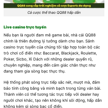
Cá cược thể thao QQ88 hấp dẫn
Live casino trực tuyến
Nếu bạn là người đam mê game bài, nhà cái QQ88
chính là thiên đường lý tưởng dành cho bạn. Sảnh
casino trực tuyến của chúng tôi tập hợp toàn bộ các
trò chơi cổ điển như: Baccarat, Blackjack, Roulette,
Poker, Sicbo, Xì Dách với những dealer quyến rũ,
chuyên nghiệp, mang đến cảm giác chân thực như
đang tham gia sòng bạc thực thụ.
Hệ thống phát sóng trực tiếp sắc nét, mượt mà, đảm
bảo tính công bằng và minh bạch trong từng ván bài.
Thành viên có thể tương tác trực tiếp với dealer hay
người chơi khác, tạo nên không khí sôi động, hấp dẫn
không kém gì sòng bạc cổ điển.