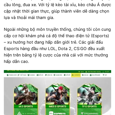
cầu lông, đua xe. Với tỷ lệ kèo tài xỉu, kèo châu Á được
cập nhật thời gian thực, giúp thành viên dễ dàng chọn
lựa và thoải mái tham gia.
Ngoài những bộ môn truyền thống, chúng tôi còn cung
cấp cơ hội khám phá cá độ thể thao điện tử (Esports)
– xu hướng hot đang hấp dẫn giới trẻ. Các giải đấu
Esports hàng đầu như LOL, Dota 2, CS:GO đều xuất
hiện trên bảng tỷ lệ cược của nhà cái với mức thưởng
hấp dẫn cao.