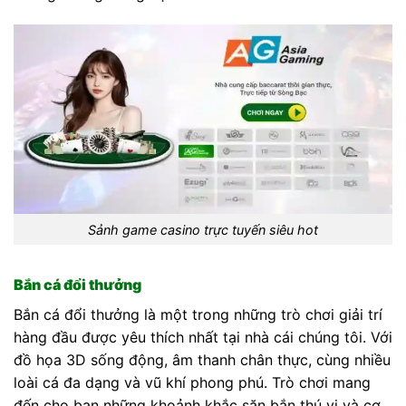
Sảnh game casino trực tuyến siêu hot
Bắn cá đổi thưởng
Bắn cá đổi thưởng là một trong những trò chơi giải trí
hàng đầu được yêu thích nhất tại nhà cái chúng tôi. Với
đồ họa 3D sống động, âm thanh chân thực, cùng nhiều
loài cá đa dạng và vũ khí phong phú. Trò chơi mang
đến cho bạn những khoảnh khắc săn bắn thú vị và cơ