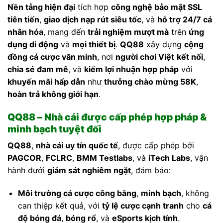
Nền tảng hiện đại
tích hợp
công nghệ bảo mật SSL
tiên tiến
,
giao dịch nạp rút siêu tốc
, và
hỗ trợ 24/7 cá
nhân hóa
, mang đến
trải nghiệm mượt mà
trên
ứng
dụng di động
và
mọi thiết bị
.
QQ88
xây dựng
cộng
đồng cá cược văn minh
, nơi
người chơi Việt
kết nối
,
chia sẻ đam mê
, và
kiếm lợi nhuận hợp pháp
với
khuyến mãi hấp dẫn
như
thưởng chào mừng 58K
,
hoàn trả không giới hạn
.
QQ88 – Nhà cái được cấp phép hợp pháp &
minh bạch tuyệt đối
QQ88
,
nhà cái uy tín quốc tế
, được cấp phép bởi
PAGCOR
,
FCLRC
,
BMM Testlabs
, và
iTech Labs
, vận
hành dưới
giám sát nghiêm ngặt
, đảm bảo:
Môi trường cá cược công bằng
,
minh bạch
, không
can thiệp kết quả, với
tỷ lệ cược cạnh tranh
cho
cá
độ bóng đá
,
bóng rổ
, và
eSports kịch tính
.