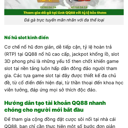
Đá gà trực tuyến mãn nhãn với đa thể loại
Nổ hũ slot kinh điển
Cơ chế nổ hũ đơn giản, dễ tiếp cận, tỷ lệ hoàn trả
(RTP) tại QQ88 nổ hũ cao cấp, jackpot khổng lồ, slot
3D phong phú là những yếu tố then chốt khiến game
slot tại nền tảng luôn hấp dẫn đông đảo người tham
gia. Các tựa game slot tại đây được thiết kế đa chủ
đề, từ cổ điển đến hiện đại, từ thần thoại đến khoa học
viễn tưởng, đáp ứng mọi sở thích độc đáo.
Hướng dẫn tạo tài khoản QQ88 nhanh
chóng cho người mới bắt đầu
Để tham gia cộng đồng đặt cược sôi nổi tại nhà cái
QQ88, bạn chỉ cần thực hiện một số bước đơn giản